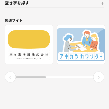
空き家を探す
北海道
北海道
おすすめの空き家
関連サイト
東北
新着の空き家
福島県
テーマから探す
関東
エリアから探す
神奈川県
甲信越・北陸
長野県
福井県
東海
静岡県
近畿
兵庫県
九州