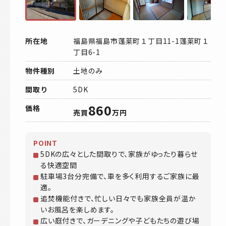
所在地
福島県福島市蓬莱町１丁目11-1蓬莱町１
丁目6-1
物件種別
土地のみ
間取り
5DK
860
価格
売買
万円
POINT
5DKの広々とした間取りで、家族がゆったり暮らせ
る快適空間
駐車場3台分完備で、車を多く利用するご家族に最
適。
追焚機能付きで、忙しい日々でも家族全員が温か
いお風呂を楽しめます。
広い庭付きで、ガーデニングや子どもたちの遊び場