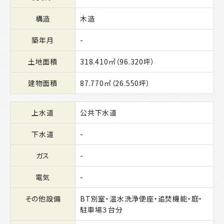
構造
木造
築年月
-
土地面積
318.410㎡（96.320坪）
建物面積
87.770㎡（26.550坪）
上水道
公共下水道
下水道
-
ガス
-
電気
-
その他設備
BT別室・温水洗浄便座・追焚機能・庭・
駐車場３台分