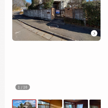
1
/
10