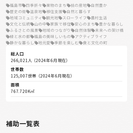
福島市
四季折々
果物のまち
桃の産地
自然豊か
歴史の街
温泉地
移住支援
自然と暮らす
地域コミュニティ
観光地
スローライフ
農村生活
文化と伝統
山の中
家族で移住
安心のまち
豊かな暮らし
ふるさとの風景
地域のつながり
自然体験
未来への架け橋
緑と水の都
福島の美味しいもの
アクティブライフ
静かな暮らし
地元愛
季節を楽しむ
食と文化の町
総人口
266,021人 （2024年6月現在）
世帯数
125,007世帯 （2024年6月現在）
面積
767.720K㎡
補助一覧表