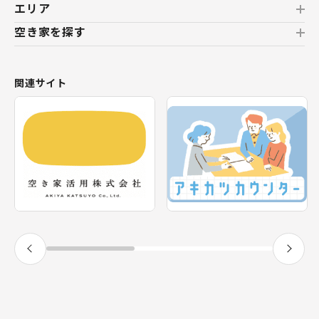
エリア
空き家を探す
北海道
北海道
おすすめの空き家
関連サイト
東北
新着の空き家
福島県
テーマから探す
関東
エリアから探す
神奈川県
甲信越・北陸
長野県
福井県
東海
静岡県
近畿
兵庫県