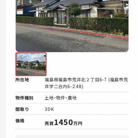
所在地
福島県福島市荒井北２丁目6-7 (福島市荒
井字二合内6-2.48)
物件種別
土地・物件・農地
間取り
3DK
1450
価格
売買
万円