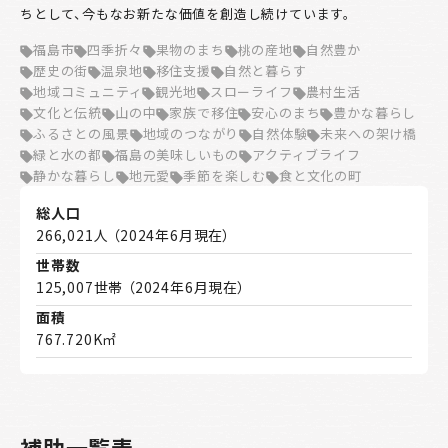
ちとして、今もなお新たな価値を創造し続けています。
福島市
四季折々
果物のまち
桃の産地
自然豊か
歴史の街
温泉地
移住支援
自然と暮らす
地域コミュニティ
観光地
スローライフ
農村生活
文化と伝統
山の中
家族で移住
安心のまち
豊かな暮らし
ふるさとの風景
地域のつながり
自然体験
未来への架け橋
緑と水の都
福島の美味しいもの
アクティブライフ
静かな暮らし
地元愛
季節を楽しむ
食と文化の町
総人口
266,021人 （2024年6月現在）
世帯数
125,007世帯 （2024年6月現在）
面積
767.720K㎡
補助一覧表