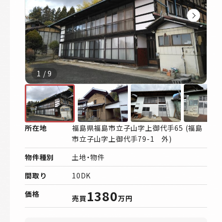
1
/
9
所在地
福島県福島市立子山字上御代手65 (福島
市立子山字上御代手79-1 外)
物件種別
土地・物件
間取り
10DK
1380
価格
売買
万円