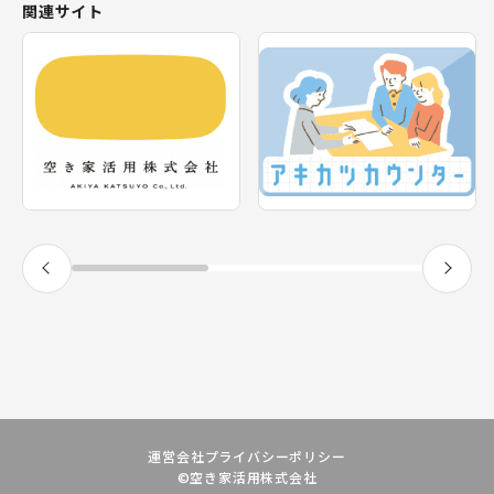
関連サイト
東北
新着の空き家
福島県
テーマから探す
関東
エリアから探す
神奈川県
甲信越・北陸
長野県
福井県
東海
静岡県
近畿
兵庫県
九州
宮崎県
運営会社
プライバシーポリシー
©空き家活用株式会社