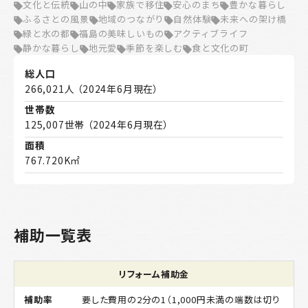
文化と伝統
山の中
家族で移住
安心のまち
豊かな暮らし
ふるさとの風景
地域のつながり
自然体験
未来への架け橋
緑と水の都
福島の美味しいもの
アクティブライフ
静かな暮らし
地元愛
季節を楽しむ
食と文化の町
総人口
266,021人 （2024年6月現在）
世帯数
125,007世帯 （2024年6月現在）
面積
767.720K㎡
補助一覧表
リフォーム補助金
要した費用の2分の1（1,000円未満の端数は切り