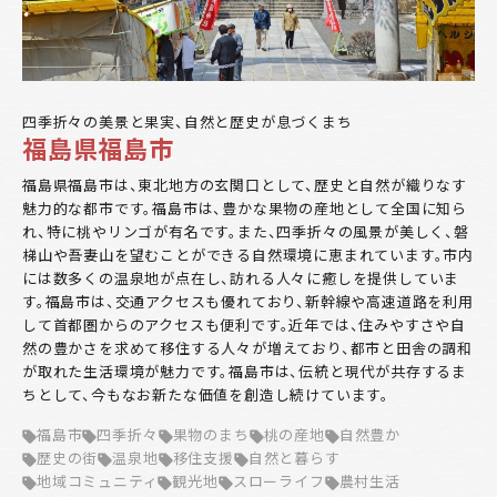
四季折々の美景と果実、自然と歴史が息づくまち
福島県福島市
福島県福島市は、東北地方の玄関口として、歴史と自然が織りなす
魅力的な都市です。福島市は、豊かな果物の産地として全国に知ら
れ、特に桃やリンゴが有名です。また、四季折々の風景が美しく、磐
梯山や吾妻山を望むことができる自然環境に恵まれています。市内
には数多くの温泉地が点在し、訪れる人々に癒しを提供していま
す。福島市は、交通アクセスも優れており、新幹線や高速道路を利用
して首都圏からのアクセスも便利です。近年では、住みやすさや自
然の豊かさを求めて移住する人々が増えており、都市と田舎の調和
が取れた生活環境が魅力です。福島市は、伝統と現代が共存するま
ちとして、今もなお新たな価値を創造し続けています。
福島市
四季折々
果物のまち
桃の産地
自然豊か
歴史の街
温泉地
移住支援
自然と暮らす
地域コミュニティ
観光地
スローライフ
農村生活