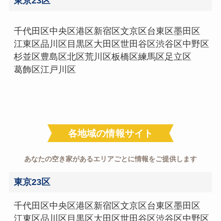
東京23区
千代田区
中央区
港区
新宿区
文京区
台東区
墨田区
江東区
品川区
目黒区
大田区
世田谷区
渋谷区
中野区
杉並区
豊島区
北区
荒川区
板橋区
練馬区
足立区
葛飾区
江戸川区
各地域の情報サイト
あなたの空き家があるエリアごとに情報をご提供します
東京23区
千代田区
中央区
港区
新宿区
文京区
台東区
墨田区
江東区
品川区
目黒区
大田区
世田谷区
渋谷区
中野区