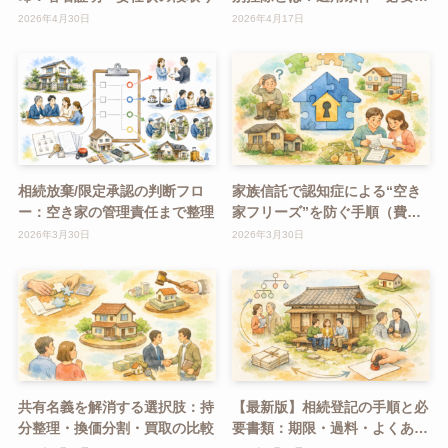
類・注意点をわかりやすく解説
2026年4月30日
2026年4月17日
相続放棄/限定承認の判断フロ
家族信託で認知症による“空き
ー：空き家の管理責任まで整理
家フリーズ”を防ぐ手順（費用
感つき）
2026年3月30日
2026年3月30日
共有名義を解消する選択肢：持
【最新版】相続登記の手順と必
分整理・換価分割・買取の比較
要書類：期限・過料・よくある