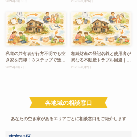
詰まり
2026年3月30日
2026年3月26日
私道の共有者が行方不明でも空
相続財産の登記名義と使用者が
き家を売却！３ステップで進め
異なる不動産トラブル回避｜名
る具体策
義変更完全ガイド
2025年8月2日
2025年8月2日
各地域の相談窓口
あなたの空き家があるエリアごとに相談窓口をご紹介します