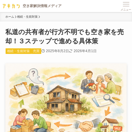
メニュー
ホーム
相続・生前対策
私道の共有者が行方不明でも空き家を売
却！３ステップで進める具体策
2025年8月2日
2026年4月1日
相続・生前対策
売買