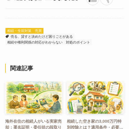
相続・生前対策
売買
売る、貸すと決めたけど困りごとがある
相続や権利関係の対応がわからない
対処のポイント
関連記事
海外在住の相続人がいる実家売
相続した空き家の3,000万円特
却：署名証明・委任状の段取り
別控除とは？適用条件・必要書