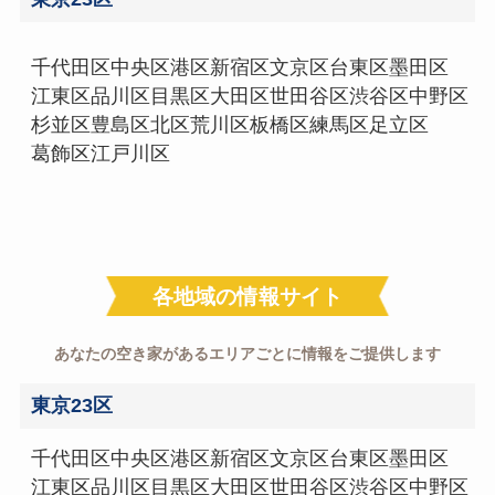
千代田区
中央区
港区
新宿区
文京区
台東区
墨田区
江東区
品川区
目黒区
大田区
世田谷区
渋谷区
中野区
杉並区
豊島区
北区
荒川区
板橋区
練馬区
足立区
葛飾区
江戸川区
各地域の情報サイト
あなたの空き家があるエリアごとに情報をご提供します
東京23区
千代田区
中央区
港区
新宿区
文京区
台東区
墨田区
江東区
品川区
目黒区
大田区
世田谷区
渋谷区
中野区