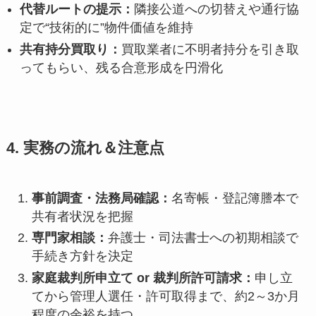
代替ルートの提示：
隣接公道への切替えや通行協
定で“技術的に”物件価値を維持
共有持分買取り：
買取業者に不明者持分を引き取
ってもらい、残る合意形成を円滑化
4. 実務の流れ＆注意点
事前調査・法務局確認：
名寄帳・登記簿謄本で
共有者状況を把握
専門家相談：
弁護士・司法書士への初期相談で
手続き方針を決定
家庭裁判所申立て or 裁判所許可請求：
申し立
てから管理人選任・許可取得まで、約2～3か月
程度の余裕を持つ