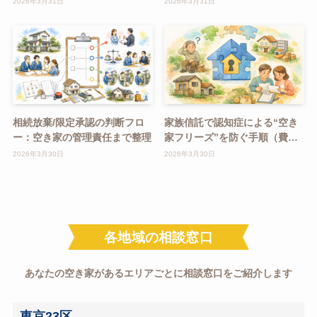
2026年3月31日
2026年3月31日
相続放棄/限定承認の判断フロ
家族信託で認知症による“空き
ー：空き家の管理責任まで整理
家フリーズ”を防ぐ手順（費用
感つき）
2026年3月30日
2026年3月30日
各地域の相談窓口
あなたの空き家があるエリアごとに相談窓口をご紹介します
東京23区