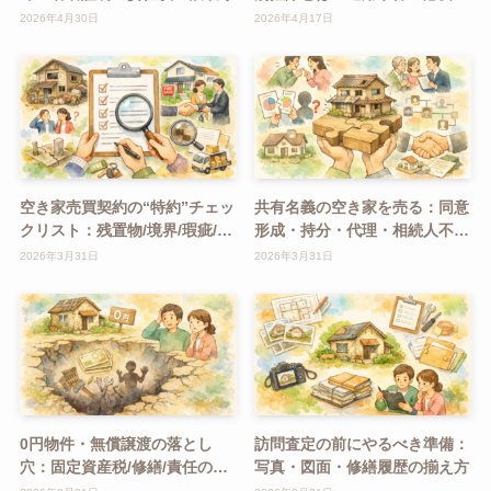
類・注意点をわかりやすく解説
2026年4月30日
2026年4月17日
空き家売買契約の“特約”チェッ
共有名義の空き家を売る：同意
クリスト：残置物/境界/瑕疵/引
形成・持分・代理・相続人不明
渡し条件
の手順
2026年3月31日
2026年3月31日
0円物件・無償譲渡の落とし
訪問査定の前にやるべき準備：
穴：固定資産税/修繕/責任の現
写真・図面・修繕履歴の揃え方
実