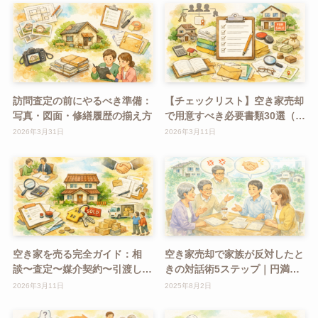
訪問査定の前にやるべき準備：
【チェックリスト】空き家売却
写真・図面・修繕履歴の揃え方
で用意すべき必要書類30選（相
続あり/なし別）
2026年3月31日
2026年3月11日
空き家を売る完全ガイド：相
空き家売却で家族が反対したと
談〜査定〜媒介契約〜引渡しま
きの対話術5ステップ｜円満解
での最短ルート
決ガイド
2026年3月11日
2025年8月2日