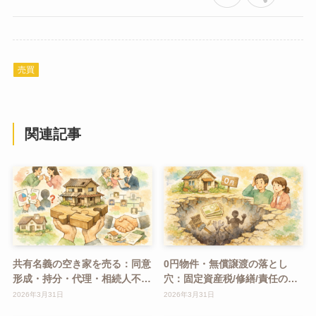
売買
関連記事
共有名義の空き家を売る：同意
0円物件・無償譲渡の落とし
形成・持分・代理・相続人不明
穴：固定資産税/修繕/責任の現
の手順
実
2026年3月31日
2026年3月31日