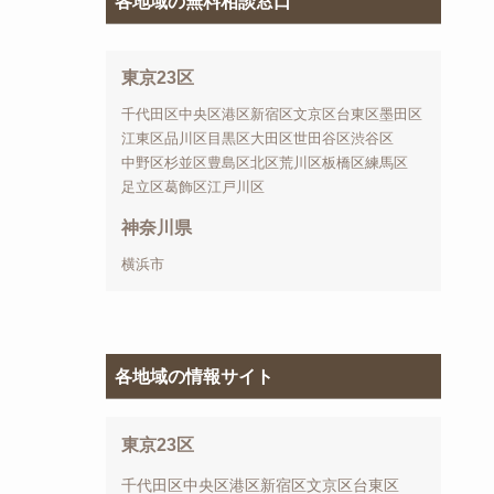
各地域の無料相談窓口
東京23区
千代田区
中央区
港区
新宿区
文京区
台東区
墨田区
江東区
品川区
目黒区
大田区
世田谷区
渋谷区
中野区
杉並区
豊島区
北区
荒川区
板橋区
練馬区
足立区
葛飾区
江戸川区
神奈川県
横浜市
各地域の情報サイト
東京23区
千代田区
中央区
港区
新宿区
文京区
台東区