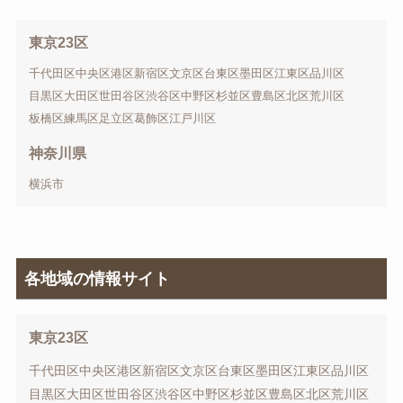
東京23区
千代田区
中央区
港区
新宿区
文京区
台東区
墨田区
江東区
品川区
目黒区
大田区
世田谷区
渋谷区
中野区
杉並区
豊島区
北区
荒川区
板橋区
練馬区
足立区
葛飾区
江戸川区
神奈川県
横浜市
各地域の情報サイト
東京23区
千代田区
中央区
港区
新宿区
文京区
台東区
墨田区
江東区
品川区
目黒区
大田区
世田谷区
渋谷区
中野区
杉並区
豊島区
北区
荒川区