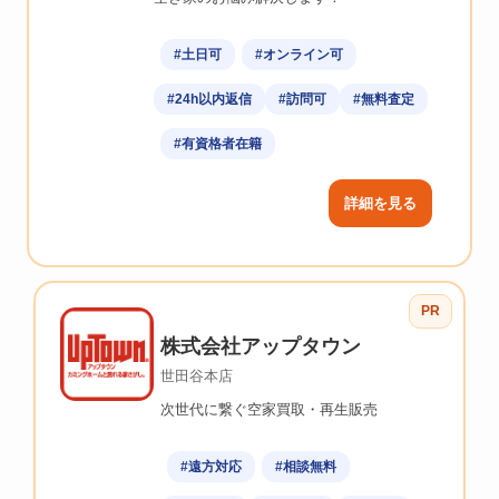
#土日可
#オンライン可
#24h以内返信
#訪問可
#無料査定
#有資格者在籍
詳細を見る
PR
株式会社アップタウン
世田谷本店
次世代に繋ぐ空家買取・再生販売
#遠方対応
#相談無料