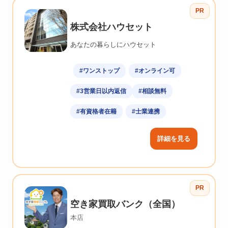
PR
株式会社ハウセット
あなたの暮らしにハウセット
#ワンストップ
#オンライン可
#3営業日以内返信
#相談無料
#有資格者在籍
#士業連携
詳細を見る
PR
空き家買取バンク（全国）
本店