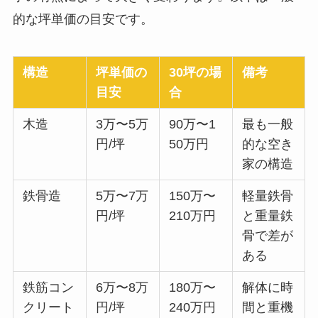
的な坪単価の目安です。
構造
坪単価の
30坪の場
備考
目安
合
木造
3万〜5万
90万〜1
最も一般
円/坪
50万円
的な空き
家の構造
鉄骨造
5万〜7万
150万〜
軽量鉄骨
円/坪
210万円
と重量鉄
骨で差が
ある
鉄筋コン
6万〜8万
180万〜
解体に時
クリート
円/坪
240万円
間と重機