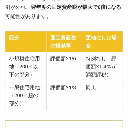
例が外れ、
翌年度の固定資産税が最大で6倍になる
可能性があります。
区分
固定資産税
更地にした場
の軽減率
合
小規模住宅用
評価額×1/6
特例なし（評
地（200㎡以
価額×1.4％が
下の部分）
満額課税）
一般住宅用地
評価額×1/3
同上
（200㎡超の
部分）