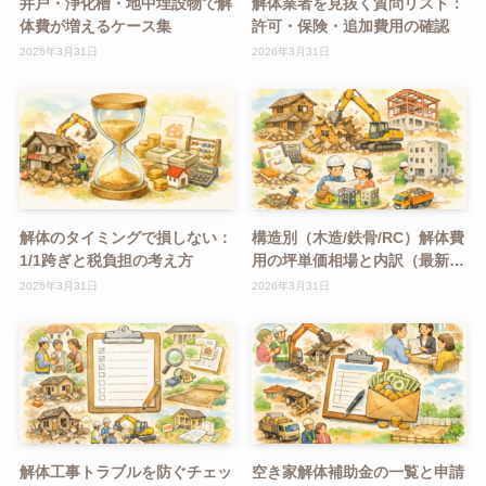
井戸・浄化槽・地中埋設物で解
解体業者を見抜く質問リスト：
体費が増えるケース集
許可・保険・追加費用の確認
2026年3月31日
2026年3月31日
解体のタイミングで損しない：
構造別（木造/鉄骨/RC）解体費
1/1跨ぎと税負担の考え方
用の坪単価相場と内訳（最新
版）
2026年3月31日
2026年3月31日
解体工事トラブルを防ぐチェッ
空き家解体補助金の一覧と申請