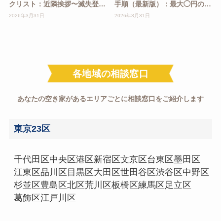
クリスト：近隣挨拶〜滅失登記
手順（最新版）：最大◯円の条
まで
件
2026年3月31日
2026年3月31日
各地域の相談窓口
あなたの空き家があるエリアごとに相談窓口をご紹介します
東京23区
千代田区
中央区
港区
新宿区
文京区
台東区
墨田区
江東区
品川区
目黒区
大田区
世田谷区
渋谷区
中野区
杉並区
豊島区
北区
荒川区
板橋区
練馬区
足立区
葛飾区
江戸川区