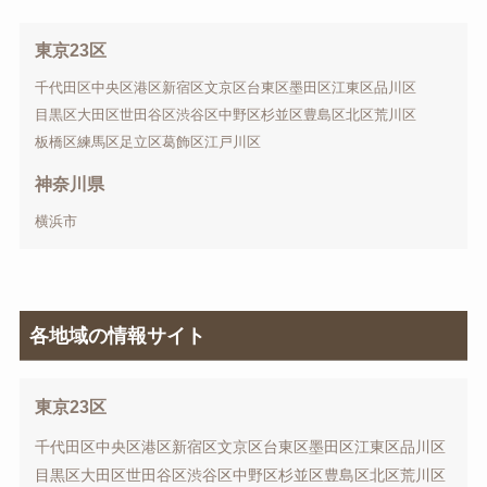
東京23区
千代田区
中央区
港区
新宿区
文京区
台東区
墨田区
江東区
品川区
目黒区
大田区
世田谷区
渋谷区
中野区
杉並区
豊島区
北区
荒川区
板橋区
練馬区
足立区
葛飾区
江戸川区
神奈川県
横浜市
各地域の情報サイト
東京23区
千代田区
中央区
港区
新宿区
文京区
台東区
墨田区
江東区
品川区
目黒区
大田区
世田谷区
渋谷区
中野区
杉並区
豊島区
北区
荒川区