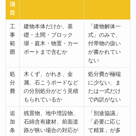
項
目
工
建物本体だけか、基
「建物解体一
事
礎・土間・ブロック
式」のみで、
範
塀・庭木・物置・カー
付帯物の扱い
囲
ポートまで含むか
が書かれてい
ない
処
木くず、がれき、金
処分費が極端
分
属、石こうボードなど
に少ない、ま
費
の分別処分がどう見積
たは一式だけ
もられているか
で内訳がない
追
残置物、地中埋設物、
「別途協議」
加
石綿含有建材、前面道
「必要に応じ
条
路が狭い場合の対応が
て精算」が多