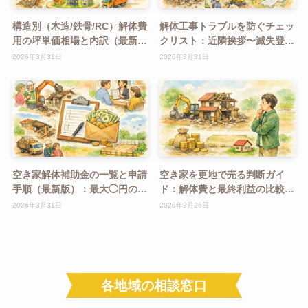
構造別（木造/鉄骨/RC）解体費
解体工事トラブルを防ぐチェッ
用の坪単価相場と内訳（最新
クリスト：近隣挨拶〜滅失登記
版）
まで
2026年3月31日
2026年3月31日
空き家解体補助金の一覧と申請
空き家を更地で売る判断ガイ
手順（最新版）：最大◯円の条
ド：解体費と最終利益の比較
件
（計算例）
2026年3月31日
2026年3月26日
各地域の相談窓口