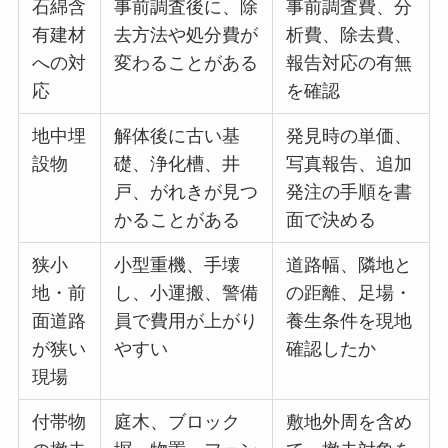
石綿含
事前調査後に、除
事前調査費、分
有建材
去方法や処分費が
析費、除去費、
への対
変わることがある
報告対応の有無
応
を確認
地中埋
解体後に古い基
発見時の単価、
設物
礎、浄化槽、井
写真報告、追加
戸、がれきが見つ
発注の手順を書
かることがある
面で決める
狭小
小型重機、手壊
道路幅、隣地と
地・前
し、小運搬、警備
の距離、足場・
面道路
員で費用が上がり
養生条件を現地
が狭い
やすい
確認したか
現場
付帯物
庭木、ブロック
敷地外周を含め