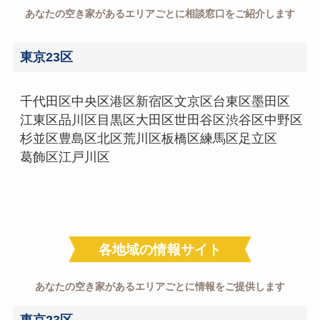
あなたの空き家があるエリアごとに相談窓口をご紹介します
東京23区
千代田区
中央区
港区
新宿区
文京区
台東区
墨田区
江東区
品川区
目黒区
大田区
世田谷区
渋谷区
中野区
杉並区
豊島区
北区
荒川区
板橋区
練馬区
足立区
葛飾区
江戸川区
各地域の情報サイト
あなたの空き家があるエリアごとに情報をご提供します
東京23区