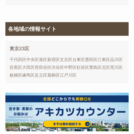
各地域の情報サイト
東京23区
千代田区
中央区
港区
新宿区
文京区
台東区
墨田区
江東区
品川区
目黒区
大田区
世田谷区
渋谷区
中野区
杉並区
豊島区
北区
荒川区
板橋区
練馬区
足立区
葛飾区
江戸川区