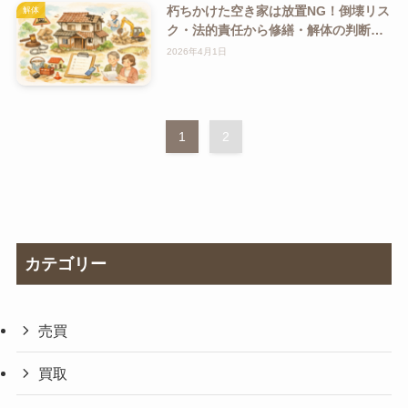
朽ちかけた空き家は放置NG！倒壊リス
解体
ク・法的責任から修繕・解体の判断ポ
イントまで全解説
2026年4月1日
1
2
カテゴリー
売買
買取