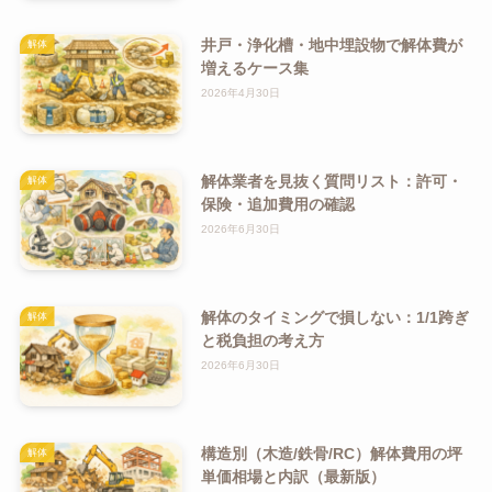
井戸・浄化槽・地中埋設物で解体費が
解体
増えるケース集
2026年4月30日
解体業者を見抜く質問リスト：許可・
解体
保険・追加費用の確認
2026年6月30日
解体のタイミングで損しない：1/1跨ぎ
解体
と税負担の考え方
2026年6月30日
構造別（木造/鉄骨/RC）解体費用の坪
解体
単価相場と内訳（最新版）