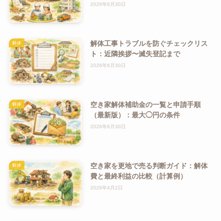
2026年6月30日
解体工事トラブルを防ぐチェックリス
解体
ト：近隣挨拶〜滅失登記まで
2026年6月30日
空き家解体補助金の一覧と申請手順
解体
（最新版）：最大◯円の条件
2026年6月30日
空き家を更地で売る判断ガイド：解体
解体
費と最終利益の比較（計算例）
2026年4月2日