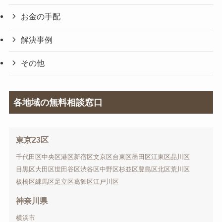
お金の手配
解決事例
その他
各地域の無料相談窓口
東京23区
千代田区
中央区
港区
新宿区
文京区
台東区
墨田区
江東区
品川区
目黒区
大田区
世田谷区
渋谷区
中野区
杉並区
豊島区
北区
荒川区
板橋区
練馬区
足立区
葛飾区
江戸川区
神奈川県
横浜市