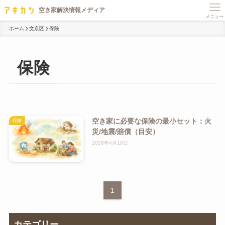
メニュー
ホーム
文京区
保険
保険
空き家に必要な保険の最小セット：火
保険
災/地震/賠償（目安）
2026年4月10日
1
カテゴリー