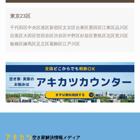
東京23区
千代田区
中央区
港区
新宿区
文京区
台東区
墨田区
江東区
品川区
目黒区
大田区
世田谷区
渋谷区
中野区
杉並区
豊島区
北区
荒川区
板橋区
練馬区
足立区
葛飾区
江戸川区
空き家解決情報メディア