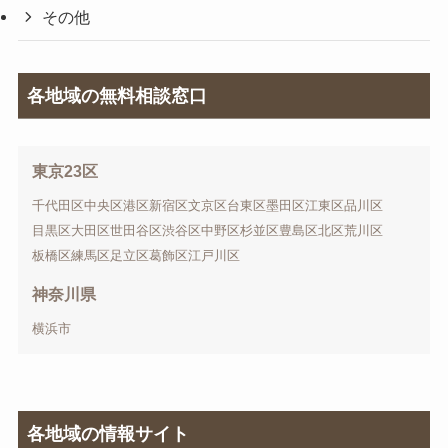
その他
各地域の無料相談窓口
東京23区
千代田区
中央区
港区
新宿区
文京区
台東区
墨田区
江東区
品川区
目黒区
大田区
世田谷区
渋谷区
中野区
杉並区
豊島区
北区
荒川区
板橋区
練馬区
足立区
葛飾区
江戸川区
神奈川県
横浜市
各地域の情報サイト