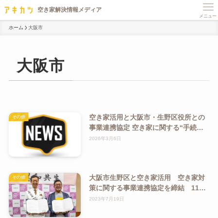
メニュー
ホーム
大阪市
大阪市
空き家活用と大阪市・生野区役所との
その他
事業連携協定 空き家に関する“手続き
の手間”を一本化し大阪市の空き家解決
2026年3月6日
を促進「いくのアキカツカウンター」
の実証実験を1月11日より開始
大阪市生野区と空き家活用 空き家対
その他
策に関する事業連携協定を締結 11月
18日13時より締結式を開催、生野区役
2023年7月19日
所内にて