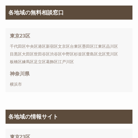
各地域の無料相談窓口
東京23区
千代田区
中央区
港区
新宿区
文京区
台東区
墨田区
江東区
品川区
目黒区
大田区
世田谷区
渋谷区
中野区
杉並区
豊島区
北区
荒川区
板橋区
練馬区
足立区
葛飾区
江戸川区
神奈川県
横浜市
各地域の情報サイト
東京23区