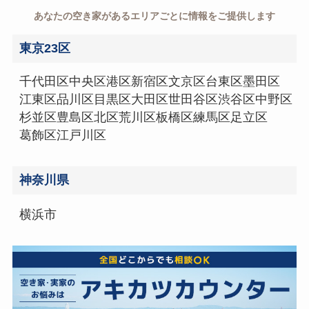
あなたの空き家があるエリアごとに情報をご提供します
東京23区
千代田区
中央区
港区
新宿区
文京区
台東区
墨田区
江東区
品川区
目黒区
大田区
世田谷区
渋谷区
中野区
杉並区
豊島区
北区
荒川区
板橋区
練馬区
足立区
葛飾区
江戸川区
神奈川県
横浜市