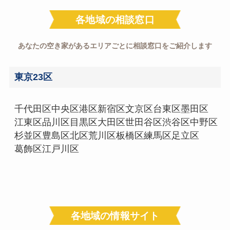
各地域の相談窓口
あなたの空き家があるエリアごとに相談窓口をご紹介します
東京23区
千代田区
中央区
港区
新宿区
文京区
台東区
墨田区
江東区
品川区
目黒区
大田区
世田谷区
渋谷区
中野区
杉並区
豊島区
北区
荒川区
板橋区
練馬区
足立区
葛飾区
江戸川区
各地域の情報サイト