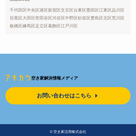
千代田区
中央区
港区
新宿区
文京区
台東区
墨田区
江東区
品川区
目黒区
大田区
世田谷区
渋谷区
中野区
杉並区
豊島区
北区
荒川区
板橋区
練馬区
足立区
葛飾区
江戸川区
空き家解決情報メディア
お問い合わせはこちら
©
空き家活用株式会社