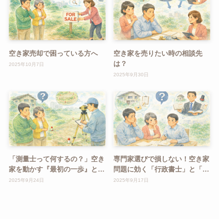
空き家売却で困っている方へ
空き家を売りたい時の相談先
は？
2025年10月7日
2025年9月30日
「測量士って何するの？」空き
専門家選びで損しない！空き家
家を動かす『最初の一歩』と
問題に効く「行政書士」と「司
は？
法書士」の違いとは？
2025年9月24日
2025年9月17日