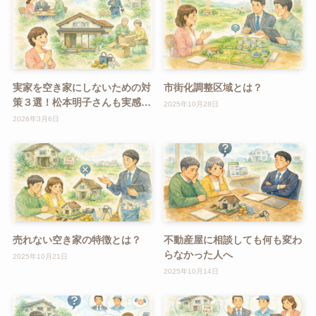
実家を空き家にしないための対
市街化調整区域とは？
策３選！松本明子さんも実感し
2025年10月28日
た「早めの対策」の重要性
2026年3月6日
売れない空き家の特徴とは？
不動産屋に相談しても何も変わ
らなかった人へ
2025年10月21日
2025年10月14日