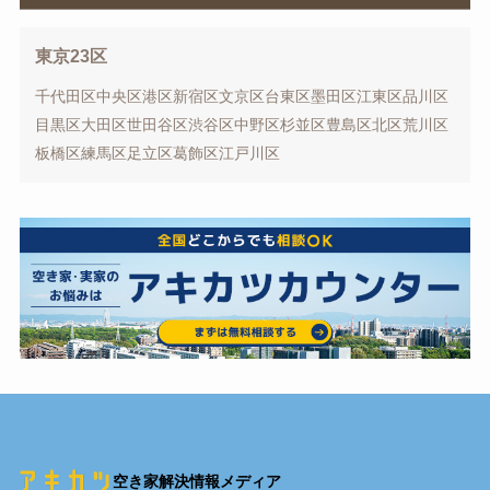
東京23区
千代田区
中央区
港区
新宿区
文京区
台東区
墨田区
江東区
品川区
目黒区
大田区
世田谷区
渋谷区
中野区
杉並区
豊島区
北区
荒川区
板橋区
練馬区
足立区
葛飾区
江戸川区
空き家解決情報メディア