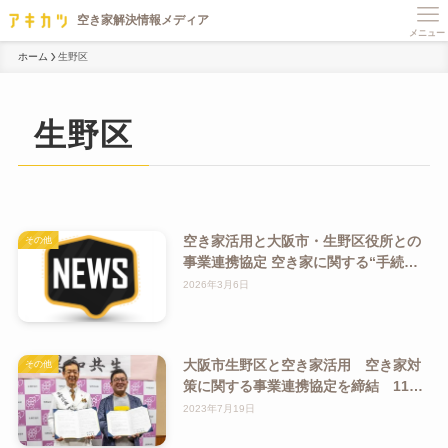
メニュー
ホーム
生野区
生野区
空き家活用と大阪市・生野区役所との
その他
事業連携協定 空き家に関する“手続き
の手間”を一本化し大阪市の空き家解決
2026年3月6日
を促進「いくのアキカツカウンター」
の実証実験を1月11日より開始
大阪市生野区と空き家活用 空き家対
その他
策に関する事業連携協定を締結 11月
18日13時より締結式を開催、生野区役
2023年7月19日
所内にて