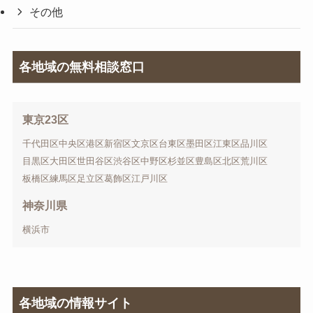
その他
各地域の無料相談窓口
東京23区
千代田区
中央区
港区
新宿区
文京区
台東区
墨田区
江東区
品川区
目黒区
大田区
世田谷区
渋谷区
中野区
杉並区
豊島区
北区
荒川区
板橋区
練馬区
足立区
葛飾区
江戸川区
神奈川県
横浜市
各地域の情報サイト