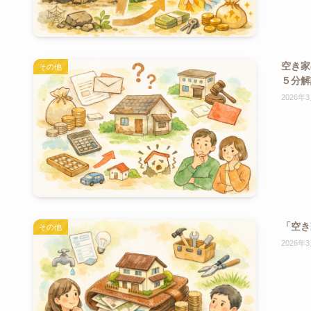
空き家
その他
５分解
2026年
「空き
その他
2026年