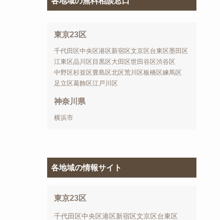
各地域の無料相談窓口
東京23区
千代田区
中央区
港区
新宿区
文京区
台東区
墨田区
江東区
品川区
目黒区
大田区
世田谷区
渋谷区
中野区
杉並区
豊島区
北区
荒川区
板橋区
練馬区
足立区
葛飾区
江戸川区
神奈川県
横浜市
各地域の情報サイト
東京23区
千代田区
中央区
港区
新宿区
文京区
台東区