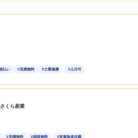
後払い
#見積無料
#士業連携
#土日可
さくら産業
#見積無料
#相談無料
#有資格者在籍