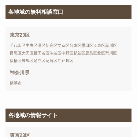
各地域の無料相談窓口
東京23区
千代田区
中央区
港区
新宿区
文京区
台東区
墨田区
江東区
品川区
目黒区
大田区
世田谷区
渋谷区
中野区
杉並区
豊島区
北区
荒川区
板橋区
練馬区
足立区
葛飾区
江戸川区
神奈川県
横浜市
各地域の情報サイト
東京23区