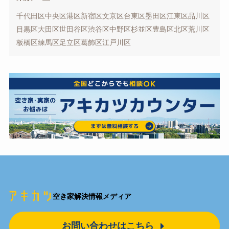
千代田区
中央区
港区
新宿区
文京区
台東区
墨田区
江東区
品川区
目黒区
大田区
世田谷区
渋谷区
中野区
杉並区
豊島区
北区
荒川区
板橋区
練馬区
足立区
葛飾区
江戸川区
空き家解決情報メディア
お問い合わせはこちら