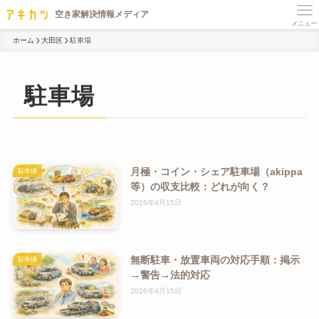
メニュー
ホーム
大田区
駐車場
駐車場
月極・コイン・シェア駐車場（akippa
駐車場
等）の収支比較：どれが向く？
2026年4月15日
無断駐車・放置車両の対応手順：掲示
駐車場
→警告→法的対応
2026年4月15日