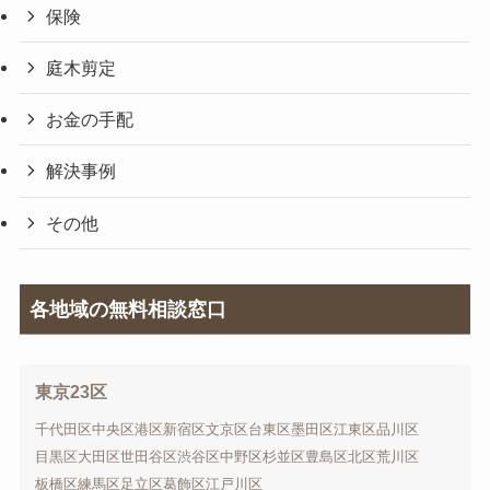
保険
庭木剪定
お金の手配
解決事例
その他
各地域の無料相談窓口
東京23区
千代田区
中央区
港区
新宿区
文京区
台東区
墨田区
江東区
品川区
目黒区
大田区
世田谷区
渋谷区
中野区
杉並区
豊島区
北区
荒川区
板橋区
練馬区
足立区
葛飾区
江戸川区