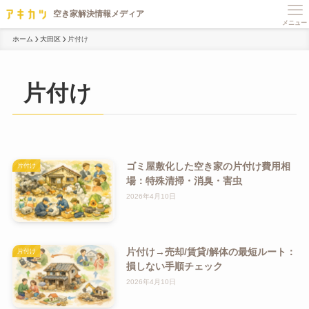
メニュー
ホーム
大田区
片付け
片付け
ゴミ屋敷化した空き家の片付け費用相
片付け
場：特殊清掃・消臭・害虫
2026年4月10日
片付け→売却/賃貸/解体の最短ルート：
片付け
損しない手順チェック
2026年4月10日