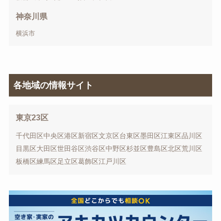
神奈川県
横浜市
各地域の情報サイト
東京23区
千代田区
中央区
港区
新宿区
文京区
台東区
墨田区
江東区
品川区
目黒区
大田区
世田谷区
渋谷区
中野区
杉並区
豊島区
北区
荒川区
板橋区
練馬区
足立区
葛飾区
江戸川区