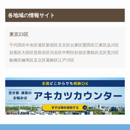
各地域の情報サイト
東京23区
千代田区
中央区
港区
新宿区
文京区
台東区
墨田区
江東区
品川区
目黒区
大田区
世田谷区
渋谷区
中野区
杉並区
豊島区
北区
荒川区
板橋区
練馬区
足立区
葛飾区
江戸川区