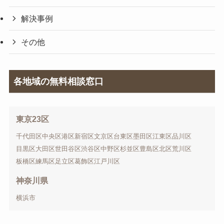
解決事例
その他
各地域の無料相談窓口
東京23区
千代田区
中央区
港区
新宿区
文京区
台東区
墨田区
江東区
品川区
目黒区
大田区
世田谷区
渋谷区
中野区
杉並区
豊島区
北区
荒川区
板橋区
練馬区
足立区
葛飾区
江戸川区
神奈川県
横浜市