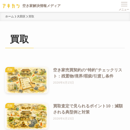
メニュー
ホーム
大田区
買取
買取
空き家売買契約の“特約”チェックリス
買取
ト：残置物/境界/瑕疵/引渡し条件
2026年4月15日
買取査定で見られるポイント10：減額
買取
される典型例と対策
2026年4月15日