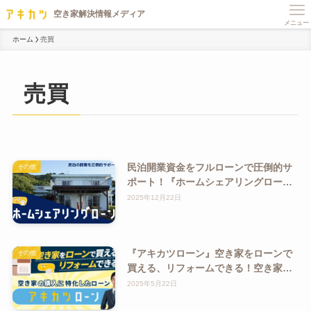
メニュー
ホーム
売買
売買
民泊開業資金をフルローンで圧倒的サ
その他
ポート！『ホームシェアリングロー
ン』で空き家の民泊化も促進
2025年12月22日
『アキカツローン』空き家をローンで
その他
買える、リフォームできる！空き家特
化ローン！
2025年5月22日