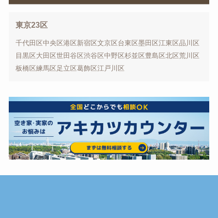
東京23区
千代田区
中央区
港区
新宿区
文京区
台東区
墨田区
江東区
品川区
目黒区
大田区
世田谷区
渋谷区
中野区
杉並区
豊島区
北区
荒川区
板橋区
練馬区
足立区
葛飾区
江戸川区
空き家解決情報メディア