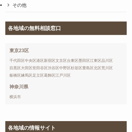
その他
各地域の無料相談窓口
東京23区
千代田区
中央区
港区
新宿区
文京区
台東区
墨田区
江東区
品川区
目黒区
大田区
世田谷区
渋谷区
中野区
杉並区
豊島区
北区
荒川区
板橋区
練馬区
足立区
葛飾区
江戸川区
神奈川県
横浜市
各地域の情報サイト