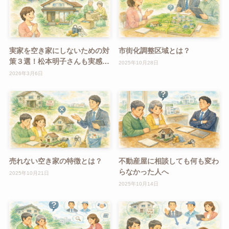
実家を空き家にしないための対
市街化調整区域とは？
策３選！松本明子さんも実感し
2025年10月28日
た「早めの対策」の重要性
2026年3月6日
売れない空き家の特徴とは？
不動産屋に相談しても何も変わ
らなかった人へ
2025年10月21日
2025年10月14日