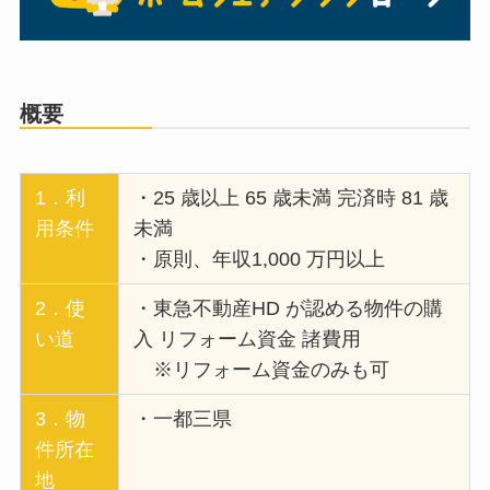
概要
1．利
・25 歳以上 65 歳未満 完済時 81 歳
用条件
未満
・原則、年収1,000 万円以上
2．使
・東急不動産HD が認める物件の購
い道
入 リフォーム資金 諸費用
※リフォーム資金のみも可
3．物
・一都三県
件所在
地