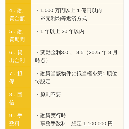
4．融
・1,000 万円以上 1 億円以内
資金額
※元利均等返済方式
5．融
・1 年以上 20 年以内
資期間
6．貸
・変動金利3.0 、 3.5（2025 年 3 月
出金利
時点）
7．担
・融資当該物件に抵当権を第1 順位
保
で設定
8．団
・原則不要
信
9．手
・融資実行時
数料
事務手数料 想定 1,100,000 円