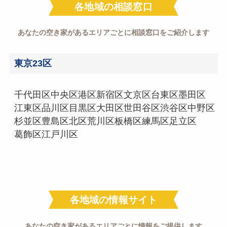
各地域の相談窓口
あなたの空き家があるエリアごとに相談窓口をご紹介します
東京23区
千代田区
中央区
港区
新宿区
文京区
台東区
墨田区
江東区
品川区
目黒区
大田区
世田谷区
渋谷区
中野区
杉並区
豊島区
北区
荒川区
板橋区
練馬区
足立区
葛飾区
江戸川区
各地域の情報サイト
あなたの空き家があるエリアごとに情報をご提供します