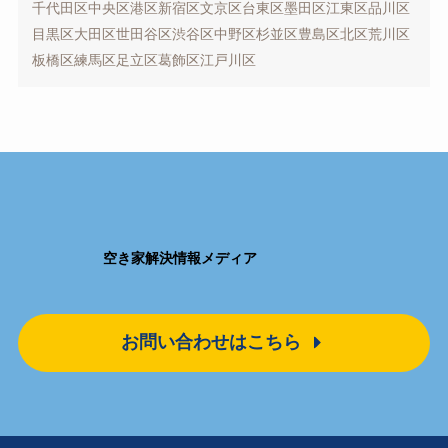
千代田区
中央区
港区
新宿区
文京区
台東区
墨田区
江東区
品川区
目黒区
大田区
世田谷区
渋谷区
中野区
杉並区
豊島区
北区
荒川区
板橋区
練馬区
足立区
葛飾区
江戸川区
空き家解決情報メディア
お問い合わせはこちら