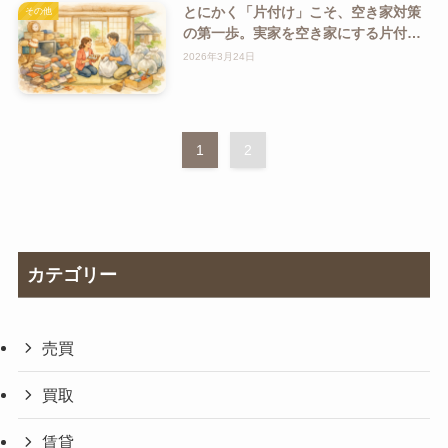
とにかく「片付け」こそ、空き家対策
その他
の第一歩。実家を空き家にする片付け
問題
2026年3月24日
1
2
カテゴリー
売買
買取
賃貸