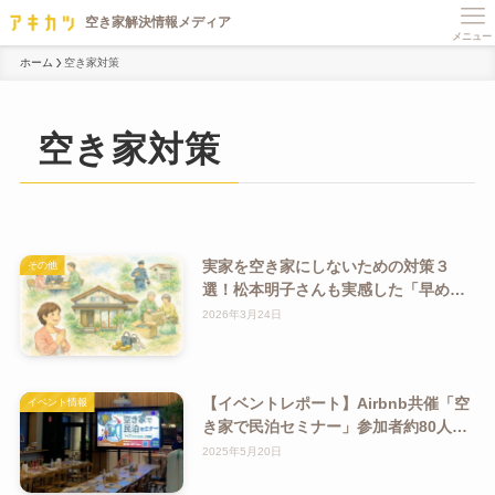
メニュー
ホーム
空き家対策
空き家対策
実家を空き家にしないための対策３
その他
選！松本明子さんも実感した「早めの
対策」の重要性
2026年3月24日
【イベントレポート】Airbnb共催「空
イベント情報
き家で民泊セミナー」参加者約80人！
空き家の活用事例から民泊の始め方ま
2025年5月20日
でを紹介しました。