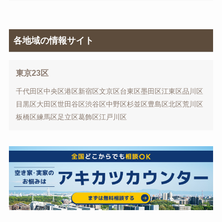
各地域の情報サイト
東京23区
千代田区
中央区
港区
新宿区
文京区
台東区
墨田区
江東区
品川区
目黒区
大田区
世田谷区
渋谷区
中野区
杉並区
豊島区
北区
荒川区
板橋区
練馬区
足立区
葛飾区
江戸川区