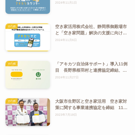
設。東温市、地元事業者と、全国で窓
2024年11月1日
口事業を展開するアキカツが連携し、
空き家の流通促進
空き家活用株式会社、静岡県御殿場市
その他
と「空き家問題」解決の支援に向けた
協定を締結
2024年11月6日
「アキカツ自治体サポート」導入11例
その他
目 長野県根羽村と連携協定締結、地
域おこし協力隊制度を活用した空き家
2024年11月27日
調査開始相談窓口の設置で所有者の課
題解決から空き家の流通促進を目指す
大阪市生野区と空き家活用 空き家対
その他
策に関する事業連携協定を締結 11月
18日13時より締結式を開催、生野区役
2023年7月19日
所内にて