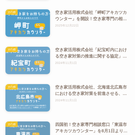
空き家活用株式会社「岬町アキカツカ
その他
ウンター」を開設！空き家専門の相談
窓口
2025年12月22日
空き家活用株式会社「紀宝町内におけ
その他
る空き家対策の推進に関する協定」を
締結！空き家専門の相談窓口「紀宝町
2024年11月1日
アキカツカウンター」を開設
空き家活用株式会社、北海道北広島市
その他
における空き家対策を前進させる、空
き家所有者のための専門相談窓口「北
2024年11月1日
広島市アキカツカウンター」を開設
四国初！空き家専門相談窓口「東温市
その他
アキカツカウンター」を8月1日より開