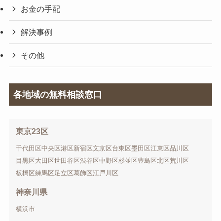
お金の手配
解決事例
その他
各地域の無料相談窓口
東京23区
千代田区
中央区
港区
新宿区
文京区
台東区
墨田区
江東区
品川区
目黒区
大田区
世田谷区
渋谷区
中野区
杉並区
豊島区
北区
荒川区
板橋区
練馬区
足立区
葛飾区
江戸川区
神奈川県
横浜市