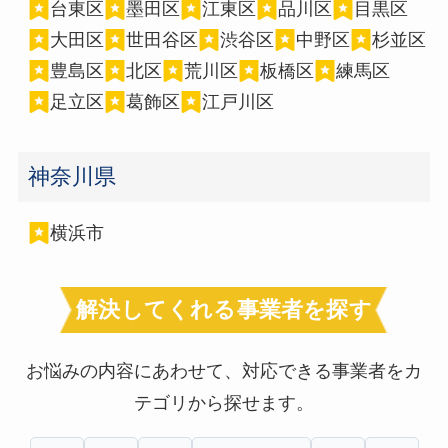
台東区
墨田区
江東区
品川区
目黒区
大田区
世田谷区
渋谷区
中野区
杉並区
豊島区
北区
荒川区
板橋区
練馬区
足立区
葛飾区
江戸川区
神奈川県
横浜市
解決してくれる事業者を探す
お悩みの内容にあわせて、対応できる事業者をカ
テゴリから探せます。