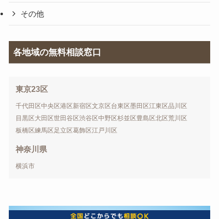
その他
各地域の無料相談窓口
東京23区
千代田区
中央区
港区
新宿区
文京区
台東区
墨田区
江東区
品川区
目黒区
大田区
世田谷区
渋谷区
中野区
杉並区
豊島区
北区
荒川区
板橋区
練馬区
足立区
葛飾区
江戸川区
神奈川県
横浜市