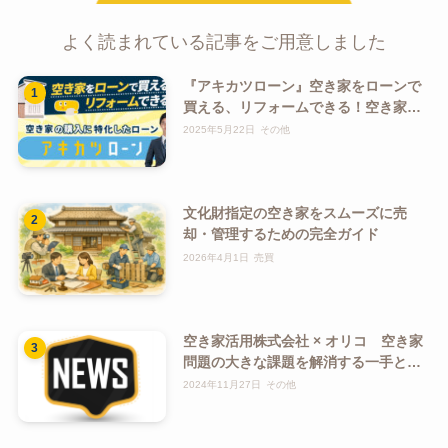
よく読まれている記事をご用意しました
『アキカツローン』空き家をローンで
買える、リフォームできる！空き家特
化ローン！
2025年5月22日
その他
文化財指定の空き家をスムーズに売
却・管理するための完全ガイド
2026年4月1日
売買
空き家活用株式会社 × オリコ 空き家
問題の大きな課題を解消する一手とし
て空き家を対象とした「アキカツロー
2024年11月27日
その他
ン」を商品化