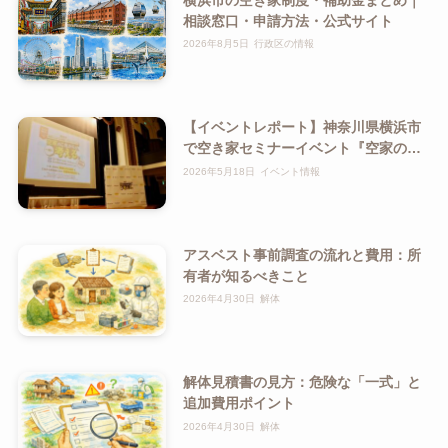
相談窓口・申請方法・公式サイト
2026年8月5日
行政区の情報
【イベントレポート】神奈川県横浜市
で空き家セミナーイベント『空家のこ
れからを、一緒に考える。』を開催い
2026年5月18日
イベント情報
たしました！
アスベスト事前調査の流れと費用：所
有者が知るべきこと
2026年4月30日
解体
解体見積書の見方：危険な「一式」と
追加費用ポイント
2026年4月30日
解体