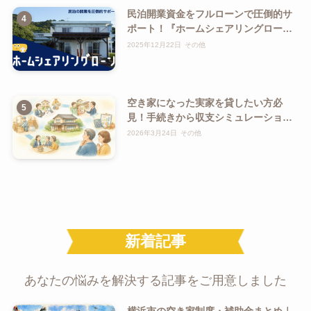
民泊開業資金をフルローンで圧倒的サ
ポート！『ホームシェアリングロー
ン』で空き家の民泊化も促進
2025年12月22日
その他
空き家になった実家を貸したい方必
見！手続きから収支シミュレーション
までを徹底解説
2026年3月24日
その他
新着記事
あなたの悩みを解決する記事をご用意しました
横浜市の空き家制度・補助金まとめ｜