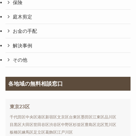
保険
庭木剪定
お金の手配
解決事例
その他
各地域の無料相談窓口
東京23区
千代田区
中央区
港区
新宿区
文京区
台東区
墨田区
江東区
品川区
目黒区
大田区
世田谷区
渋谷区
中野区
杉並区
豊島区
北区
荒川区
板橋区
練馬区
足立区
葛飾区
江戸川区