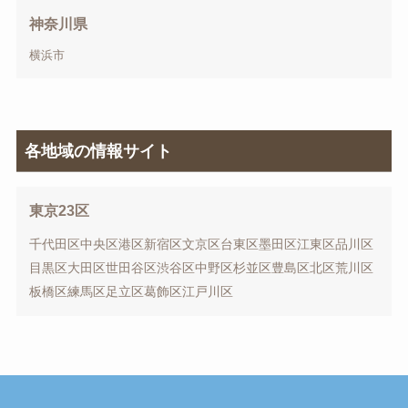
神奈川県
横浜市
各地域の情報サイト
東京23区
千代田区
中央区
港区
新宿区
文京区
台東区
墨田区
江東区
品川区
目黒区
大田区
世田谷区
渋谷区
中野区
杉並区
豊島区
北区
荒川区
板橋区
練馬区
足立区
葛飾区
江戸川区