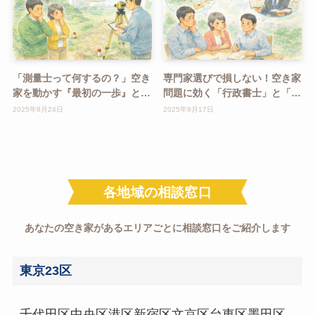
「測量士って何するの？」空き
専門家選びで損しない！空き家
家を動かす『最初の一歩』と
問題に効く「行政書士」と「司
は？
法書士」の違いとは？
2025年9月24日
2025年9月17日
各地域の相談窓口
あなたの空き家があるエリアごとに相談窓口をご紹介します
東京23区
千代田区
中央区
港区
新宿区
文京区
台東区
墨田区