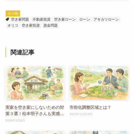
その他
空き家問題
不動産投資
空き家ローン
ローン
アキカツローン
オリコ
空き家投資
資金問題
関連記事
実家を空き家にしないための対
市街化調整区域とは？
策３選！松本明子さんも実感し
2025年10月28日
た「早めの対策」の重要性
2026年3月6日