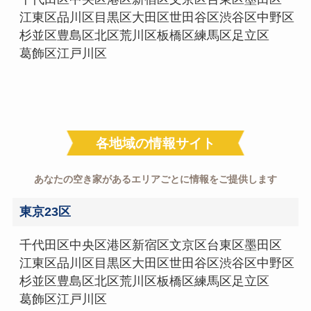
江東区
品川区
目黒区
大田区
世田谷区
渋谷区
中野区
杉並区
豊島区
北区
荒川区
板橋区
練馬区
足立区
葛飾区
江戸川区
各地域の情報サイト
あなたの空き家があるエリアごとに情報をご提供します
東京23区
千代田区
中央区
港区
新宿区
文京区
台東区
墨田区
江東区
品川区
目黒区
大田区
世田谷区
渋谷区
中野区
杉並区
豊島区
北区
荒川区
板橋区
練馬区
足立区
葛飾区
江戸川区