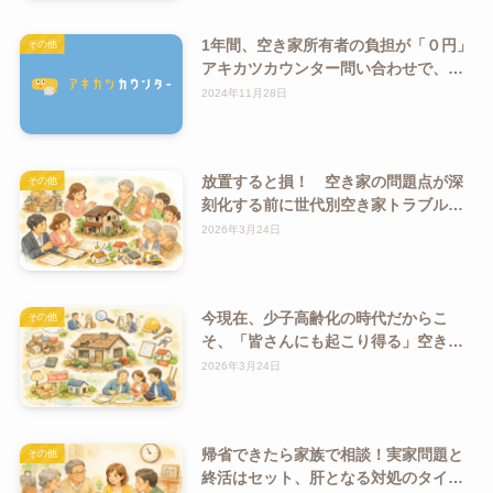
1年間、空き家所有者の負担が「０円」
その他
アキカツカウンター問い合わせで、保
険の対象となる「空き家いったんあん
2024年11月28日
しん保険サービス」加入受付開始
放置すると損！ 空き家の問題点が深
その他
刻化する前に世代別空き家トラブル解
決策とは？
2026年3月24日
今現在、少子高齢化の時代だからこ
その他
そ、「皆さんにも起こり得る」空き家
問題
2026年3月24日
帰省できたら家族で相談！実家問題と
その他
終活はセット、肝となる対処のタイミ