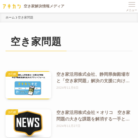
メニュー
ホーム
空き家問題
空き家問題
空き家活用株式会社、静岡県御殿場市
その他
と「空き家問題」解決の支援に向けた
協定を締結
2024年11月6日
空き家活用株式会社 × オリコ 空き家
その他
問題の大きな課題を解消する一手とし
て空き家を対象とした「アキカツロー
2024年11月27日
ン」を商品化