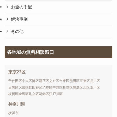
お金の手配
解決事例
その他
各地域の無料相談窓口
東京23区
千代田区
中央区
港区
新宿区
文京区
台東区
墨田区
江東区
品川区
目黒区
大田区
世田谷区
渋谷区
中野区
杉並区
豊島区
北区
荒川区
板橋区
練馬区
足立区
葛飾区
江戸川区
神奈川県
横浜市