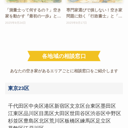
「測量士って何するの？」空き
専門家選びで損しない！空き家
家を動かす『最初の一歩』と
問題に効く「行政書士」と「司
は？
法書士」の違いとは？
2025年9月24日
2025年9月17日
各地域の相談窓口
あなたの空き家があるエリアごとに相談窓口をご紹介します
東京23区
千代田区
中央区
港区
新宿区
文京区
台東区
墨田区
江東区
品川区
目黒区
大田区
世田谷区
渋谷区
中野区
杉並区
豊島区
北区
荒川区
板橋区
練馬区
足立区