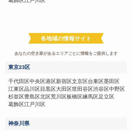
葛飾区
江戸川区
各地域の情報サイト
あなたの空き家があるエリアごとに情報をご提供します
東京23区
千代田区
中央区
港区
新宿区
文京区
台東区
墨田区
江東区
品川区
目黒区
大田区
世田谷区
渋谷区
中野区
杉並区
豊島区
北区
荒川区
板橋区
練馬区
足立区
葛飾区
江戸川区
神奈川県