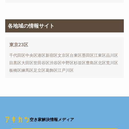
各地域の情報サイト
東京23区
千代田区
中央区
港区
新宿区
文京区
台東区
墨田区
江東区
品川区
目黒区
大田区
世田谷区
渋谷区
中野区
杉並区
豊島区
北区
荒川区
板橋区
練馬区
足立区
葛飾区
江戸川区
空き家解決情報メディア