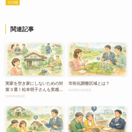
その他
関連記事
実家を空き家にしないための対
市街化調整区域とは？
策３選！松本明子さんも実感し
2025年10月28日
た「早めの対策」の重要性
2026年3月6日