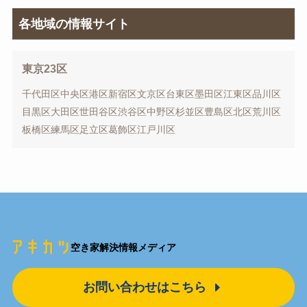
各地域の情報サイト
東京23区
千代田区
中央区
港区
新宿区
文京区
台東区
墨田区
江東区
品川区
目黒区
大田区
世田谷区
渋谷区
中野区
杉並区
豊島区
北区
荒川区
板橋区
練馬区
足立区
葛飾区
江戸川区
空き家解決情報メディア
お問い合わせはこちら