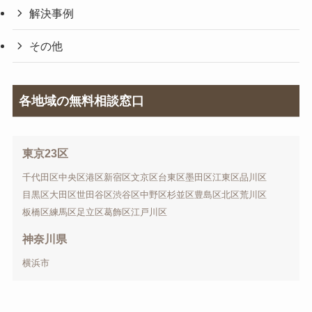
解決事例
その他
各地域の無料相談窓口
東京23区
千代田区
中央区
港区
新宿区
文京区
台東区
墨田区
江東区
品川区
目黒区
大田区
世田谷区
渋谷区
中野区
杉並区
豊島区
北区
荒川区
板橋区
練馬区
足立区
葛飾区
江戸川区
神奈川県
横浜市