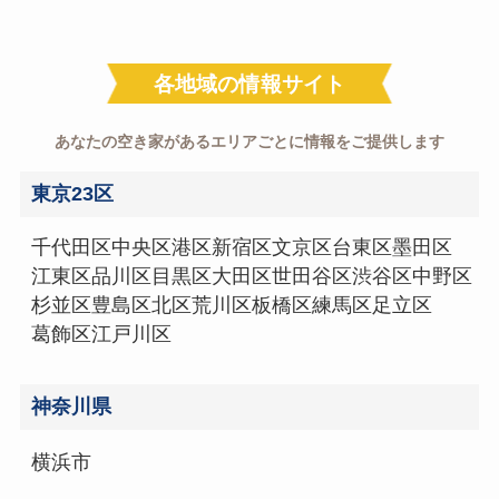
各地域の情報サイト
あなたの空き家があるエリアごとに情報をご提供します
東京23区
千代田区
中央区
港区
新宿区
文京区
台東区
墨田区
江東区
品川区
目黒区
大田区
世田谷区
渋谷区
中野区
杉並区
豊島区
北区
荒川区
板橋区
練馬区
足立区
葛飾区
江戸川区
神奈川県
横浜市