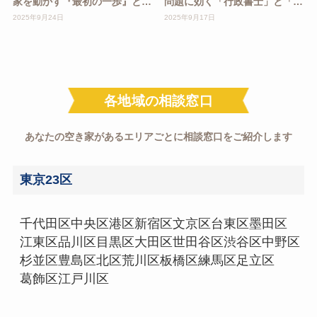
家を動かす『最初の一歩』と
問題に効く「行政書士」と「司
は？
法書士」の違いとは？
2025年9月24日
2025年9月17日
各地域の相談窓口
あなたの空き家があるエリアごとに相談窓口をご紹介します
東京23区
千代田区
中央区
港区
新宿区
文京区
台東区
墨田区
江東区
品川区
目黒区
大田区
世田谷区
渋谷区
中野区
杉並区
豊島区
北区
荒川区
板橋区
練馬区
足立区
葛飾区
江戸川区