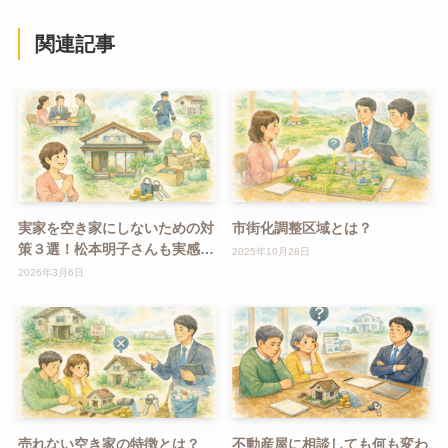
関連記事
実家を空き家にしないための対
市街化調整区域とは？
策３選！松本明子さんも実感し
2025年10月28日
た「早めの対策」の重要性
2026年3月6日
売れない空き家の特徴とは？
不動産屋に相談しても何も変わ