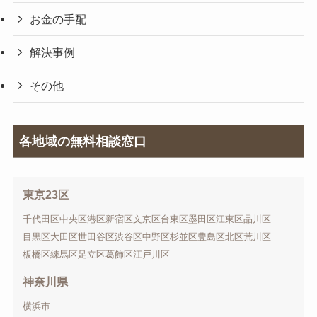
お金の手配
解決事例
その他
各地域の無料相談窓口
東京23区
千代田区
中央区
港区
新宿区
文京区
台東区
墨田区
江東区
品川区
目黒区
大田区
世田谷区
渋谷区
中野区
杉並区
豊島区
北区
荒川区
板橋区
練馬区
足立区
葛飾区
江戸川区
神奈川県
横浜市