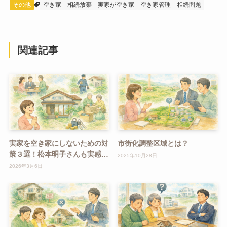
その他
空き家
相続放棄
実家が空き家
空き家管理
相続問題
関連記事
実家を空き家にしないための対
市街化調整区域とは？
策３選！松本明子さんも実感し
2025年10月28日
た「早めの対策」の重要性
2026年3月6日