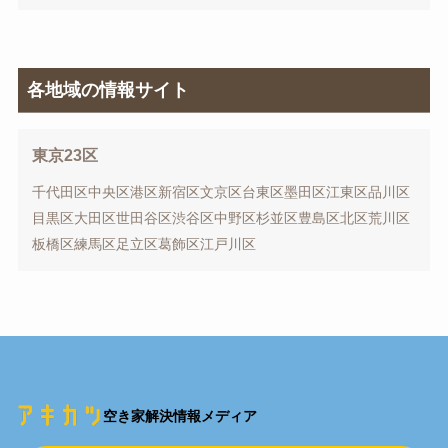
各地域の情報サイト
東京23区
千代田区
中央区
港区
新宿区
文京区
台東区
墨田区
江東区
品川区
目黒区
大田区
世田谷区
渋谷区
中野区
杉並区
豊島区
北区
荒川区
板橋区
練馬区
足立区
葛飾区
江戸川区
空き家解決情報メディア