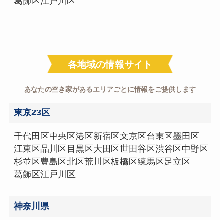
葛飾区
江戸川区
各地域の情報サイト
あなたの空き家があるエリアごとに情報をご提供します
東京23区
千代田区
中央区
港区
新宿区
文京区
台東区
墨田区
江東区
品川区
目黒区
大田区
世田谷区
渋谷区
中野区
杉並区
豊島区
北区
荒川区
板橋区
練馬区
足立区
葛飾区
江戸川区
神奈川県