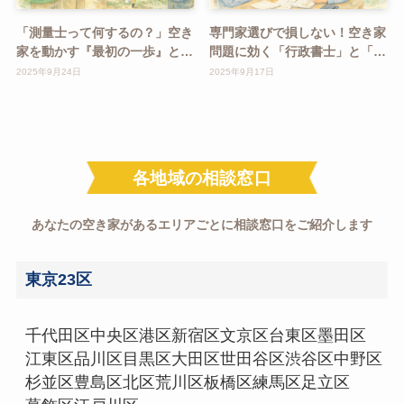
「測量士って何するの？」空き
専門家選びで損しない！空き家
家を動かす『最初の一歩』と
問題に効く「行政書士」と「司
は？
法書士」の違いとは？
2025年9月24日
2025年9月17日
各地域の相談窓口
あなたの空き家があるエリアごとに相談窓口をご紹介します
東京23区
千代田区
中央区
港区
新宿区
文京区
台東区
墨田区
江東区
品川区
目黒区
大田区
世田谷区
渋谷区
中野区
杉並区
豊島区
北区
荒川区
板橋区
練馬区
足立区