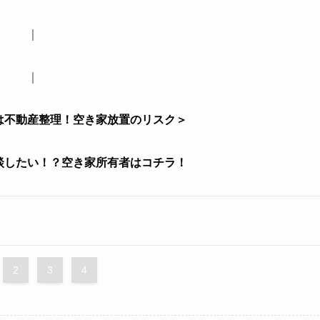
｜
｜
は不動産整理！空き家放置のリスク＞
談したい！？空き家所有者はコチラ！
2
3
4