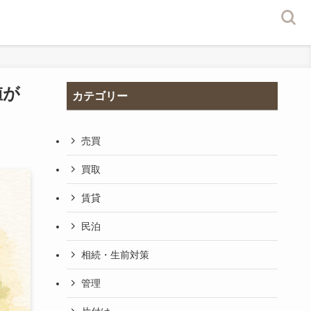
値が
カテゴリー
売買
買取
賃貸
民泊
相続・生前対策
管理