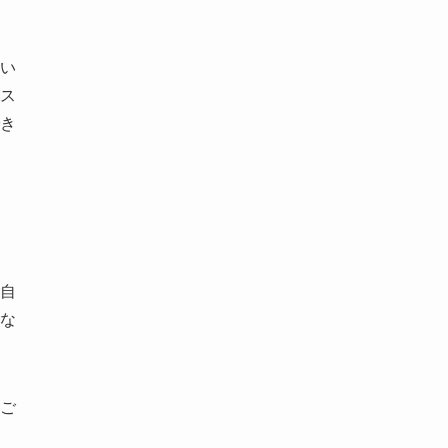
い
ス
き
自
な
ご