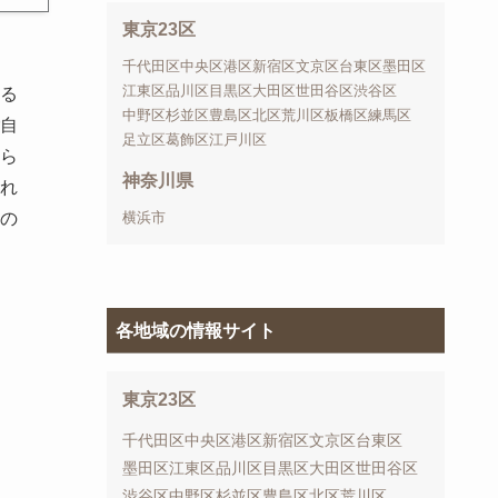
東京23区
千代田区
中央区
港区
新宿区
文京区
台東区
墨田区
江東区
品川区
目黒区
大田区
世田谷区
渋谷区
る
中野区
杉並区
豊島区
北区
荒川区
板橋区
練馬区
自
足立区
葛飾区
江戸川区
ら
神奈川県
れ
の
横浜市
各地域の情報サイト
東京23区
千代田区
中央区
港区
新宿区
文京区
台東区
墨田区
江東区
品川区
目黒区
大田区
世田谷区
渋谷区
中野区
杉並区
豊島区
北区
荒川区