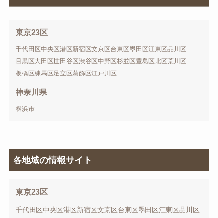
東京23区
千代田区
中央区
港区
新宿区
文京区
台東区
墨田区
江東区
品川区
目黒区
大田区
世田谷区
渋谷区
中野区
杉並区
豊島区
北区
荒川区
板橋区
練馬区
足立区
葛飾区
江戸川区
神奈川県
横浜市
各地域の情報サイト
東京23区
千代田区
中央区
港区
新宿区
文京区
台東区
墨田区
江東区
品川区