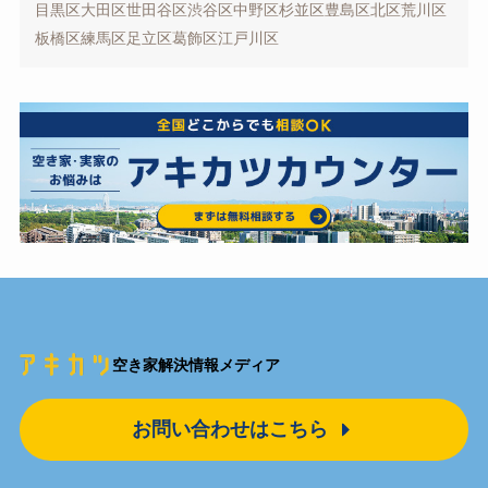
目黒区
大田区
世田谷区
渋谷区
中野区
杉並区
豊島区
北区
荒川区
板橋区
練馬区
足立区
葛飾区
江戸川区
空き家解決情報メディア
お問い合わせはこちら