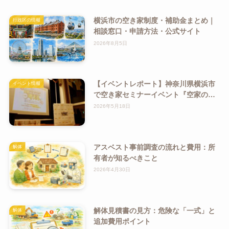
横浜市の空き家制度・補助金まとめ｜
行政区の情報
相談窓口・申請方法・公式サイト
2026年8月5日
【イベントレポート】神奈川県横浜市
イベント情報
で空き家セミナーイベント『空家のこ
れからを、一緒に考える。』を開催い
2026年5月18日
たしました！
アスベスト事前調査の流れと費用：所
解体
有者が知るべきこと
2026年4月30日
解体見積書の見方：危険な「一式」と
解体
追加費用ポイント