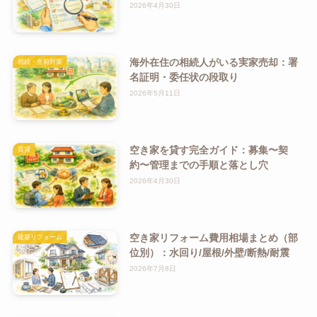
2026年4月30日
海外在住の相続人がいる実家売却：署
相続・生前対策
名証明・委任状の段取り
2026年5月11日
空き家を貸す完全ガイド：募集〜契
賃貸
約〜管理までの手順と落とし穴
2026年4月30日
空き家リフォーム費用相場まとめ（部
建築リフォーム
位別）：水回り/屋根/外壁/断熱/耐震
2026年7月8日