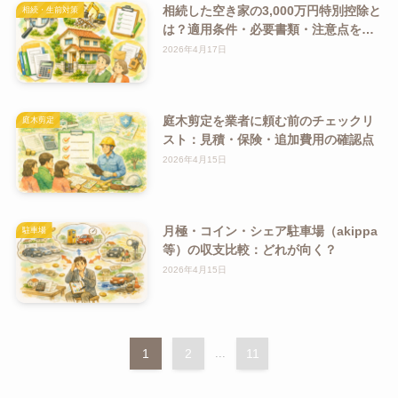
相続した空き家の3,000万円特別控除と
相続・生前対策
は？適用条件・必要書類・注意点をわ
かりやすく解説
2026年4月17日
庭木剪定を業者に頼む前のチェックリ
庭木剪定
スト：見積・保険・追加費用の確認点
2026年4月15日
月極・コイン・シェア駐車場（akippa
駐車場
等）の収支比較：どれが向く？
2026年4月15日
1
2
...
11